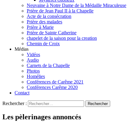
Neuvaine à Notre Dame de la Médaille Miraculeuse
Prière de Jean Paul II à la Chapelle
Acte de la consécration
Prière des malades
Prière à Marie
Prière de Sainte Catherine
chapelet de la saison pour la creation
Chemin de Croix
Médias
Vidéos
Audio
Carnets de la Chapelle
Photos
Homélies
Conférences de Carême 2021
Conférences Carême 2020
Contact
Rechercher :
Les pèlerinages annoncés