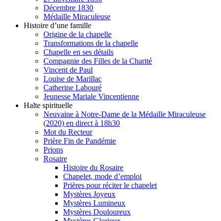
Décembre 1830
Médaille Miraculeuse
Histoire d’une famille
Origine de la chapelle
Transformations de la chapelle
Chapelle en ses détails
Compagnie des Filles de la Charité
Vincent de Paul
Louise de Marillac
Catherine Labouré
Jeunesse Mariale Vincentienne
Halte spirituelle
Neuvaine à Notre-Dame de la Médaille Miraculeuse
(2020) en direct à 18h30
Mot du Recteur
Prière Fin de Pandémie
Prions
Rosaire
Histoire du Rosaire
Chapelet, mode d’emploi
Prières pour réciter le chapelet
Mystères Joyeux
Mystères Lumineux
Mystères Douloureux
Mystères Glorieux