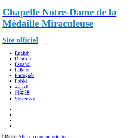
Chapelle Notre-Dame de la
Médaille Miraculeuse
Site officiel
English
Deutsch
Español
Italiano
Português
Polski
العربية
日本語
Slovensky
Aller au contenu principal
Menu