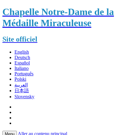
Chapelle Notre-Dame de la
Médaille Miraculeuse
Site officiel
English
Deutsch
Español
Italiano
Português
Polski
العربية
日本語
Slovensky
Aller au contenu principal
Menu