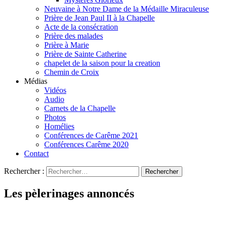
Neuvaine à Notre Dame de la Médaille Miraculeuse
Prière de Jean Paul II à la Chapelle
Acte de la consécration
Prière des malades
Prière à Marie
Prière de Sainte Catherine
chapelet de la saison pour la creation
Chemin de Croix
Médias
Vidéos
Audio
Carnets de la Chapelle
Photos
Homélies
Conférences de Carême 2021
Conférences Carême 2020
Contact
Rechercher :
Les pèlerinages annoncés