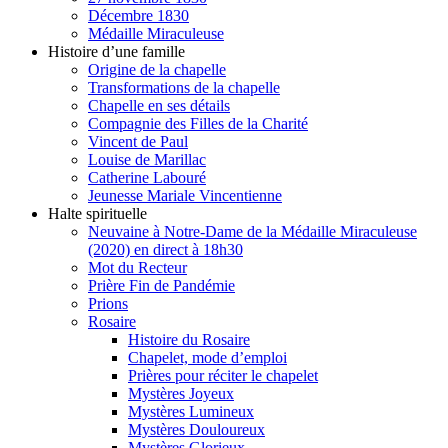
Décembre 1830
Médaille Miraculeuse
Histoire d’une famille
Origine de la chapelle
Transformations de la chapelle
Chapelle en ses détails
Compagnie des Filles de la Charité
Vincent de Paul
Louise de Marillac
Catherine Labouré
Jeunesse Mariale Vincentienne
Halte spirituelle
Neuvaine à Notre-Dame de la Médaille Miraculeuse
(2020) en direct à 18h30
Mot du Recteur
Prière Fin de Pandémie
Prions
Rosaire
Histoire du Rosaire
Chapelet, mode d’emploi
Prières pour réciter le chapelet
Mystères Joyeux
Mystères Lumineux
Mystères Douloureux
Mystères Glorieux