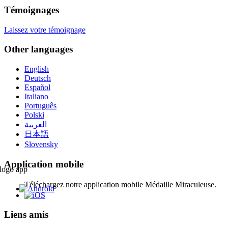
Témoignages
Laissez votre témoignage
Other languages
English
Deutsch
Español
Italiano
Português
Polski
العربية
日本語
Slovensky
Application mobile
Téléchargez notre application mobile Médaille Miraculeuse.
Liens amis