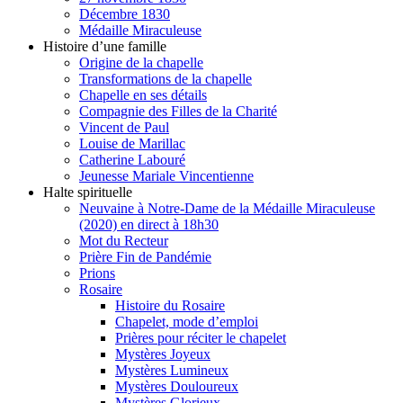
Décembre 1830
Médaille Miraculeuse
Histoire d’une famille
Origine de la chapelle
Transformations de la chapelle
Chapelle en ses détails
Compagnie des Filles de la Charité
Vincent de Paul
Louise de Marillac
Catherine Labouré
Jeunesse Mariale Vincentienne
Halte spirituelle
Neuvaine à Notre-Dame de la Médaille Miraculeuse
(2020) en direct à 18h30
Mot du Recteur
Prière Fin de Pandémie
Prions
Rosaire
Histoire du Rosaire
Chapelet, mode d’emploi
Prières pour réciter le chapelet
Mystères Joyeux
Mystères Lumineux
Mystères Douloureux
Mystères Glorieux