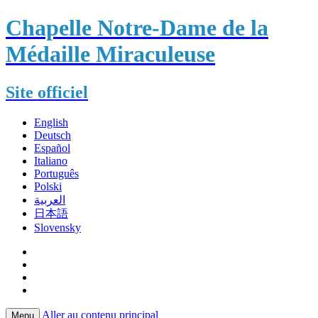
Chapelle Notre-Dame de la
Médaille Miraculeuse
Site officiel
English
Deutsch
Español
Italiano
Português
Polski
العربية
日本語
Slovensky
Aller au contenu principal
Menu