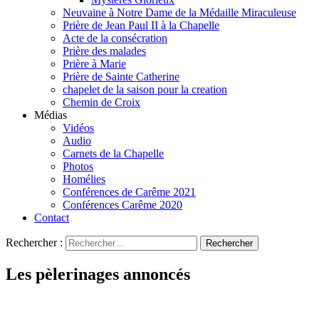
Neuvaine à Notre Dame de la Médaille Miraculeuse
Prière de Jean Paul II à la Chapelle
Acte de la consécration
Prière des malades
Prière à Marie
Prière de Sainte Catherine
chapelet de la saison pour la creation
Chemin de Croix
Médias
Vidéos
Audio
Carnets de la Chapelle
Photos
Homélies
Conférences de Carême 2021
Conférences Carême 2020
Contact
Rechercher :
Les pèlerinages annoncés