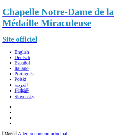
Chapelle Notre-Dame de la
Médaille Miraculeuse
Site officiel
English
Deutsch
Español
Italiano
Português
Polski
العربية
日本語
Slovensky
Aller au contenu principal
Menu