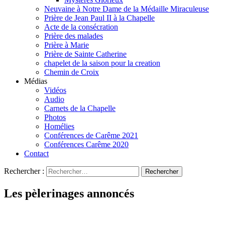
Neuvaine à Notre Dame de la Médaille Miraculeuse
Prière de Jean Paul II à la Chapelle
Acte de la consécration
Prière des malades
Prière à Marie
Prière de Sainte Catherine
chapelet de la saison pour la creation
Chemin de Croix
Médias
Vidéos
Audio
Carnets de la Chapelle
Photos
Homélies
Conférences de Carême 2021
Conférences Carême 2020
Contact
Rechercher :
Les pèlerinages annoncés