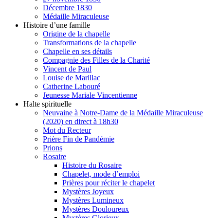
Décembre 1830
Médaille Miraculeuse
Histoire d’une famille
Origine de la chapelle
Transformations de la chapelle
Chapelle en ses détails
Compagnie des Filles de la Charité
Vincent de Paul
Louise de Marillac
Catherine Labouré
Jeunesse Mariale Vincentienne
Halte spirituelle
Neuvaine à Notre-Dame de la Médaille Miraculeuse
(2020) en direct à 18h30
Mot du Recteur
Prière Fin de Pandémie
Prions
Rosaire
Histoire du Rosaire
Chapelet, mode d’emploi
Prières pour réciter le chapelet
Mystères Joyeux
Mystères Lumineux
Mystères Douloureux
Mystères Glorieux