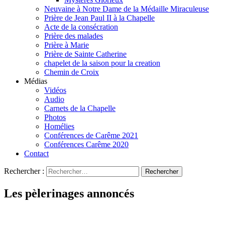
Neuvaine à Notre Dame de la Médaille Miraculeuse
Prière de Jean Paul II à la Chapelle
Acte de la consécration
Prière des malades
Prière à Marie
Prière de Sainte Catherine
chapelet de la saison pour la creation
Chemin de Croix
Médias
Vidéos
Audio
Carnets de la Chapelle
Photos
Homélies
Conférences de Carême 2021
Conférences Carême 2020
Contact
Rechercher :
Les pèlerinages annoncés