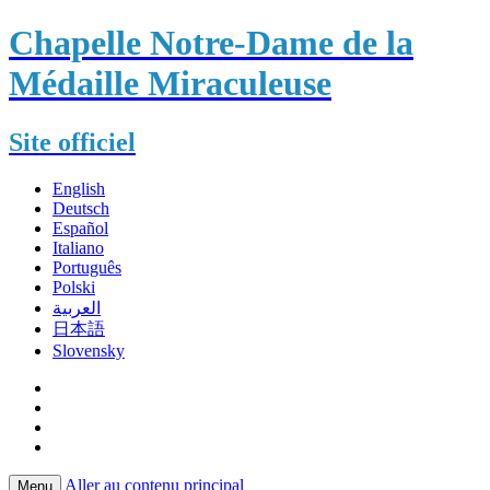
Chapelle Notre-Dame de la
Médaille Miraculeuse
Site officiel
English
Deutsch
Español
Italiano
Português
Polski
العربية
日本語
Slovensky
Aller au contenu principal
Menu