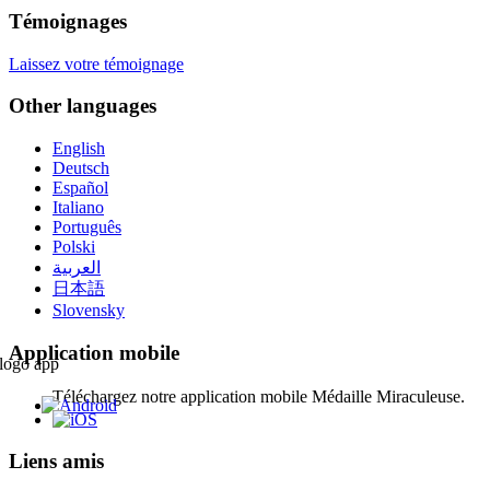
Témoignages
Laissez votre témoignage
Other languages
English
Deutsch
Español
Italiano
Português
Polski
العربية
日本語
Slovensky
Application mobile
Téléchargez notre application mobile Médaille Miraculeuse.
Liens amis