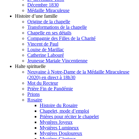
Décembre 1830
Médaille Miraculeuse
Histoire d’une famille
Origine de la chapelle
Transformations de la chapelle
Chapelle en ses détails
Compagnie des Filles de la Charité
Vincent de Paul
Louise de Marillac
Catherine Labouré
Jeunesse Mariale Vincentienne
Halte spirituelle
Neuvaine à Notre-Dame de la Médaille Miraculeuse
(2020) en direct à 18h30
Mot du Recteur
Prière Fin de Pandémie
Prions
Rosaire
Histoire du Rosaire
Chapelet, mode d’emploi
Prières pour réciter le chapelet
Mystères Joyeux
Mystères Lumineux
Mystères Douloureux
Mystères Glorieux