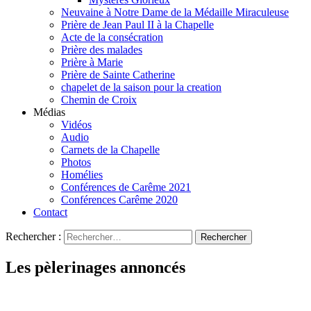
Neuvaine à Notre Dame de la Médaille Miraculeuse
Prière de Jean Paul II à la Chapelle
Acte de la consécration
Prière des malades
Prière à Marie
Prière de Sainte Catherine
chapelet de la saison pour la creation
Chemin de Croix
Médias
Vidéos
Audio
Carnets de la Chapelle
Photos
Homélies
Conférences de Carême 2021
Conférences Carême 2020
Contact
Rechercher :
Les pèlerinages annoncés