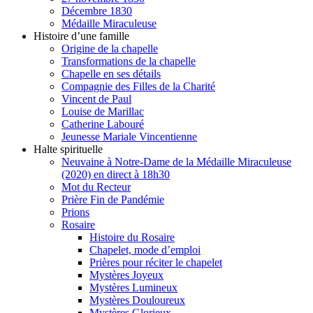
Décembre 1830
Médaille Miraculeuse
Histoire d’une famille
Origine de la chapelle
Transformations de la chapelle
Chapelle en ses détails
Compagnie des Filles de la Charité
Vincent de Paul
Louise de Marillac
Catherine Labouré
Jeunesse Mariale Vincentienne
Halte spirituelle
Neuvaine à Notre-Dame de la Médaille Miraculeuse
(2020) en direct à 18h30
Mot du Recteur
Prière Fin de Pandémie
Prions
Rosaire
Histoire du Rosaire
Chapelet, mode d’emploi
Prières pour réciter le chapelet
Mystères Joyeux
Mystères Lumineux
Mystères Douloureux
Mystères Glorieux