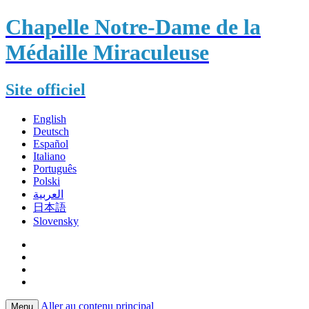
Chapelle Notre-Dame de la
Médaille Miraculeuse
Site officiel
English
Deutsch
Español
Italiano
Português
Polski
العربية
日本語
Slovensky
Aller au contenu principal
Menu