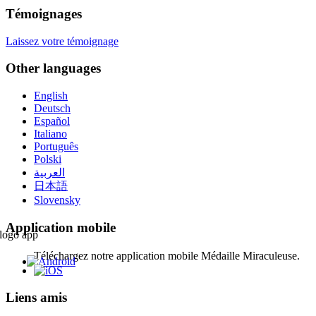
Témoignages
Laissez votre témoignage
Other languages
English
Deutsch
Español
Italiano
Português
Polski
العربية
日本語
Slovensky
Application mobile
Téléchargez notre application mobile Médaille Miraculeuse.
Liens amis