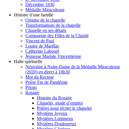
Décembre 1830
Médaille Miraculeuse
Histoire d’une famille
Origine de la chapelle
Transformations de la chapelle
Chapelle en ses détails
Compagnie des Filles de la Charité
Vincent de Paul
Louise de Marillac
Catherine Labouré
Jeunesse Mariale Vincentienne
Halte spirituelle
Neuvaine à Notre-Dame de la Médaille Miraculeuse
(2020) en direct à 18h30
Mot du Recteur
Prière Fin de Pandémie
Prions
Rosaire
Histoire du Rosaire
Chapelet, mode d’emploi
Prières pour réciter le chapelet
Mystères Joyeux
Mystères Lumineux
Mystères Douloureux
Mystères Glorieux