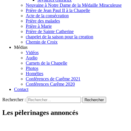
Neuvaine à Notre Dame de la Médaille Miraculeuse
Prière de Jean Paul II à la Chapelle
Acte de la consécration
Prière des malades
Prière à Marie
Prière de Sainte Catherine
chapelet de la saison pour la creation
Chemin de Croix
Médias
Vidéos
Audio
Carnets de la Chapelle
Photos
Homélies
Conférences de Carême 2021
Conférences Carême 2020
Contact
Rechercher :
Les pèlerinages annoncés