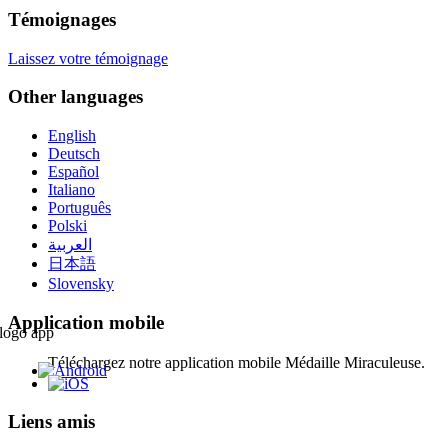
Témoignages
Laissez votre témoignage
Other languages
English
Deutsch
Español
Italiano
Português
Polski
العربية
日本語
Slovensky
Application mobile
Téléchargez notre application mobile Médaille Miraculeuse.
Liens amis