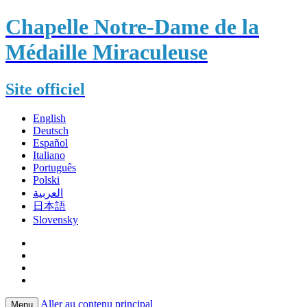
Chapelle Notre-Dame de la
Médaille Miraculeuse
Site officiel
English
Deutsch
Español
Italiano
Português
Polski
العربية
日本語
Slovensky
Aller au contenu principal
Menu