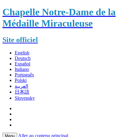
Chapelle Notre-Dame de la
Médaille Miraculeuse
Site officiel
English
Deutsch
Español
Italiano
Português
Polski
العربية
日本語
Slovensky
Aller au contenu principal
Menu