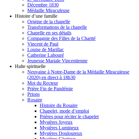
Décembre 1830
Médaille Miraculeuse
Histoire d’une famille
Origine de la chapelle
Transformations de la chapelle
Chapelle en ses détails
Compagnie des Filles de la Charité
Vincent de Paul
Louise de Marillac
Catherine Labouré
Jeunesse Mariale Vincentienne
Halte spirituelle
Neuvaine à Notre-Dame de la Médaille Miraculeuse
(2020) en direct à 18h30
Mot du Recteur
Prière Fin de Pandémie
Prions
Rosaire
Histoire du Rosaire
Chapelet, mode d’emploi
Prières pour réciter le chapelet
Mystères Joyeux
Mystères Lumineux
Mystères Douloureux
Mystères Glorieux