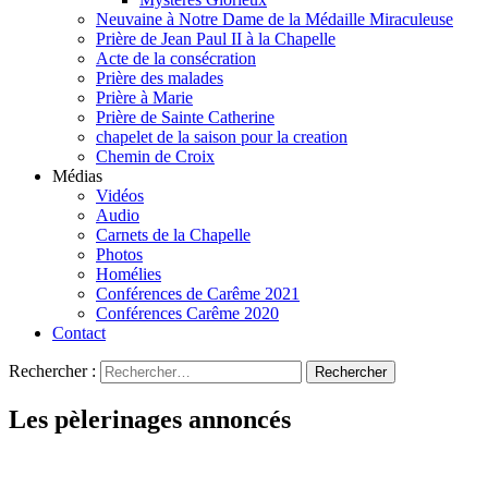
Neuvaine à Notre Dame de la Médaille Miraculeuse
Prière de Jean Paul II à la Chapelle
Acte de la consécration
Prière des malades
Prière à Marie
Prière de Sainte Catherine
chapelet de la saison pour la creation
Chemin de Croix
Médias
Vidéos
Audio
Carnets de la Chapelle
Photos
Homélies
Conférences de Carême 2021
Conférences Carême 2020
Contact
Rechercher :
Les pèlerinages annoncés