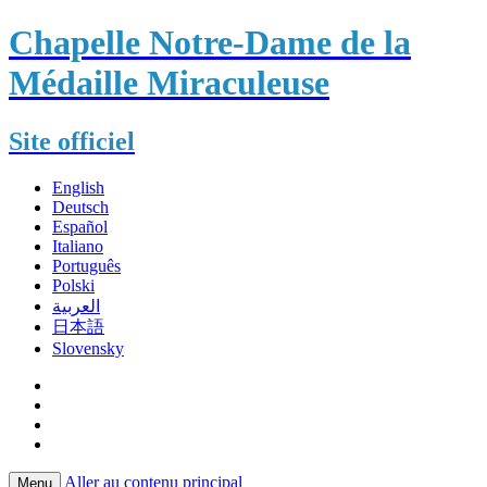
Chapelle Notre-Dame de la
Médaille Miraculeuse
Site officiel
English
Deutsch
Español
Italiano
Português
Polski
العربية
日本語
Slovensky
Aller au contenu principal
Menu