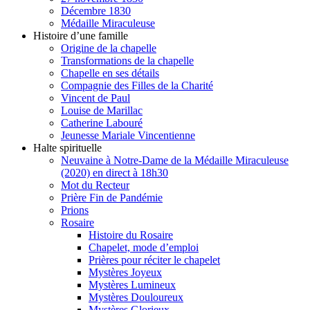
Décembre 1830
Médaille Miraculeuse
Histoire d’une famille
Origine de la chapelle
Transformations de la chapelle
Chapelle en ses détails
Compagnie des Filles de la Charité
Vincent de Paul
Louise de Marillac
Catherine Labouré
Jeunesse Mariale Vincentienne
Halte spirituelle
Neuvaine à Notre-Dame de la Médaille Miraculeuse
(2020) en direct à 18h30
Mot du Recteur
Prière Fin de Pandémie
Prions
Rosaire
Histoire du Rosaire
Chapelet, mode d’emploi
Prières pour réciter le chapelet
Mystères Joyeux
Mystères Lumineux
Mystères Douloureux
Mystères Glorieux