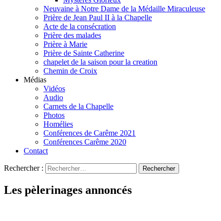
Neuvaine à Notre Dame de la Médaille Miraculeuse
Prière de Jean Paul II à la Chapelle
Acte de la consécration
Prière des malades
Prière à Marie
Prière de Sainte Catherine
chapelet de la saison pour la creation
Chemin de Croix
Médias
Vidéos
Audio
Carnets de la Chapelle
Photos
Homélies
Conférences de Carême 2021
Conférences Carême 2020
Contact
Rechercher :
Les pèlerinages annoncés