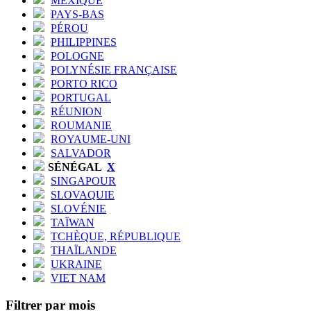
MEXIQUE
PAYS-BAS
PÉROU
PHILIPPINES
POLOGNE
POLYNÉSIE FRANÇAISE
PORTO RICO
PORTUGAL
RÉUNION
ROUMANIE
ROYAUME-UNI
SALVADOR
SÉNÉGAL
X
SINGAPOUR
SLOVAQUIE
SLOVÉNIE
TAÏWAN
TCHÈQUE, RÉPUBLIQUE
THAÏLANDE
UKRAINE
VIET NAM
Filtrer par mois