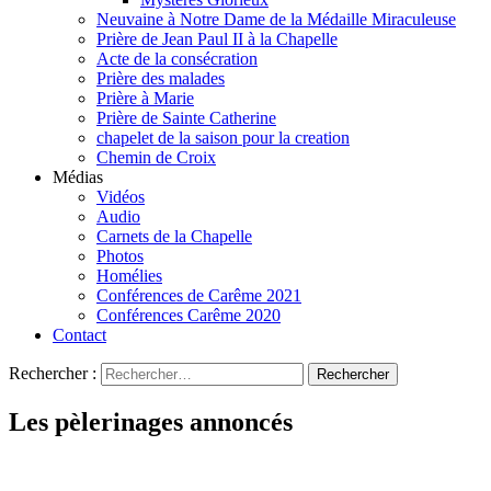
Neuvaine à Notre Dame de la Médaille Miraculeuse
Prière de Jean Paul II à la Chapelle
Acte de la consécration
Prière des malades
Prière à Marie
Prière de Sainte Catherine
chapelet de la saison pour la creation
Chemin de Croix
Médias
Vidéos
Audio
Carnets de la Chapelle
Photos
Homélies
Conférences de Carême 2021
Conférences Carême 2020
Contact
Rechercher :
Les pèlerinages annoncés