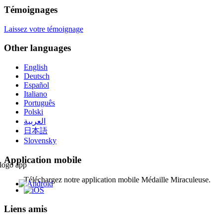
Témoignages
Laissez votre témoignage
Other languages
English
Deutsch
Español
Italiano
Português
Polski
العربية
日本語
Slovensky
Application mobile
Téléchargez notre application mobile Médaille Miraculeuse.
Liens amis