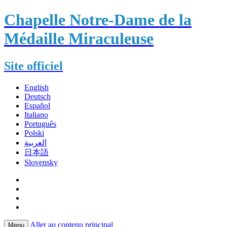
Chapelle Notre-Dame de la
Médaille Miraculeuse
Site officiel
English
Deutsch
Español
Italiano
Português
Polski
العربية
日本語
Slovensky
Aller au contenu principal
Menu