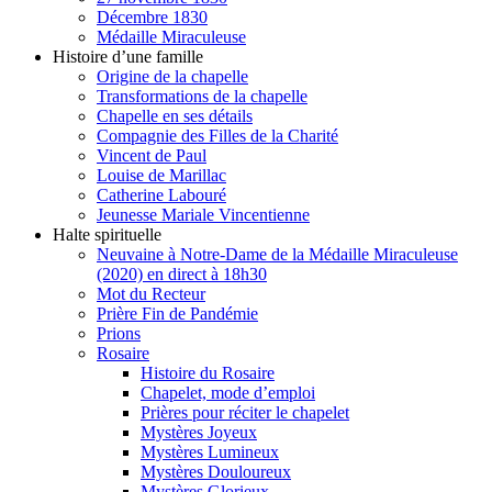
Décembre 1830
Médaille Miraculeuse
Histoire d’une famille
Origine de la chapelle
Transformations de la chapelle
Chapelle en ses détails
Compagnie des Filles de la Charité
Vincent de Paul
Louise de Marillac
Catherine Labouré
Jeunesse Mariale Vincentienne
Halte spirituelle
Neuvaine à Notre-Dame de la Médaille Miraculeuse
(2020) en direct à 18h30
Mot du Recteur
Prière Fin de Pandémie
Prions
Rosaire
Histoire du Rosaire
Chapelet, mode d’emploi
Prières pour réciter le chapelet
Mystères Joyeux
Mystères Lumineux
Mystères Douloureux
Mystères Glorieux