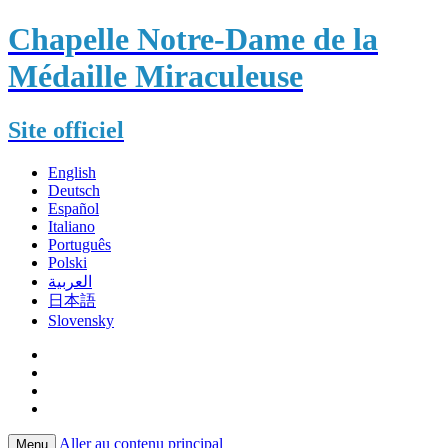
Chapelle Notre-Dame de la
Médaille Miraculeuse
Site officiel
English
Deutsch
Español
Italiano
Português
Polski
العربية
日本語
Slovensky
Aller au contenu principal
Menu