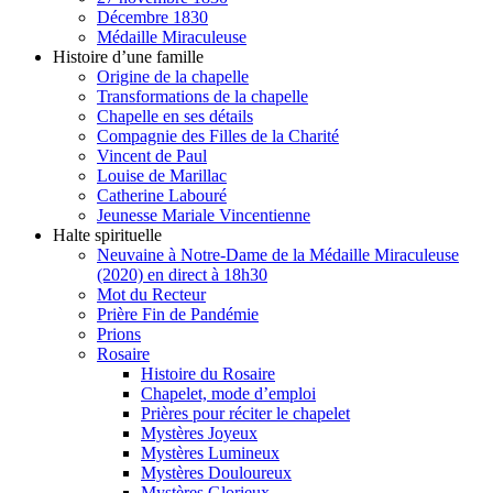
Décembre 1830
Médaille Miraculeuse
Histoire d’une famille
Origine de la chapelle
Transformations de la chapelle
Chapelle en ses détails
Compagnie des Filles de la Charité
Vincent de Paul
Louise de Marillac
Catherine Labouré
Jeunesse Mariale Vincentienne
Halte spirituelle
Neuvaine à Notre-Dame de la Médaille Miraculeuse
(2020) en direct à 18h30
Mot du Recteur
Prière Fin de Pandémie
Prions
Rosaire
Histoire du Rosaire
Chapelet, mode d’emploi
Prières pour réciter le chapelet
Mystères Joyeux
Mystères Lumineux
Mystères Douloureux
Mystères Glorieux