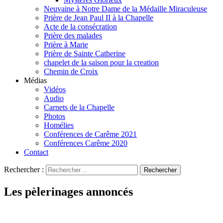
Neuvaine à Notre Dame de la Médaille Miraculeuse
Prière de Jean Paul II à la Chapelle
Acte de la consécration
Prière des malades
Prière à Marie
Prière de Sainte Catherine
chapelet de la saison pour la creation
Chemin de Croix
Médias
Vidéos
Audio
Carnets de la Chapelle
Photos
Homélies
Conférences de Carême 2021
Conférences Carême 2020
Contact
Rechercher :
Les pèlerinages annoncés