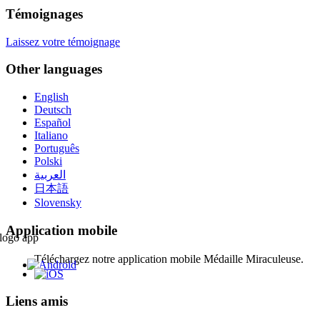
Témoignages
Laissez votre témoignage
Other languages
English
Deutsch
Español
Italiano
Português
Polski
العربية
日本語
Slovensky
Application mobile
Téléchargez notre application mobile Médaille Miraculeuse.
Liens amis