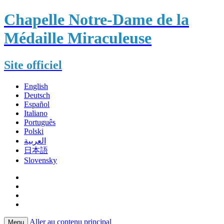
Chapelle Notre-Dame de la
Médaille Miraculeuse
Site officiel
English
Deutsch
Español
Italiano
Português
Polski
العربية
日本語
Slovensky
Aller au contenu principal
Menu