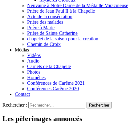
Neuvaine à Notre Dame de la Médaille Miraculeuse
Prière de Jean Paul II à la Chapelle
Acte de la consécration
Prière des malades
Prière à Marie
Prière de Sainte Catherine
chapelet de la saison pour la creation
Chemin de Croix
Médias
Vidéos
Audio
Carnets de la Chapelle
Photos
Homélies
Conférences de Carême 2021
Conférences Carême 2020
Contact
Rechercher :
Les pèlerinages annoncés