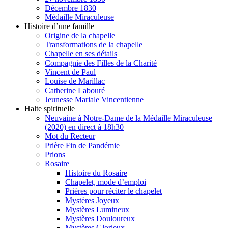
Décembre 1830
Médaille Miraculeuse
Histoire d’une famille
Origine de la chapelle
Transformations de la chapelle
Chapelle en ses détails
Compagnie des Filles de la Charité
Vincent de Paul
Louise de Marillac
Catherine Labouré
Jeunesse Mariale Vincentienne
Halte spirituelle
Neuvaine à Notre-Dame de la Médaille Miraculeuse
(2020) en direct à 18h30
Mot du Recteur
Prière Fin de Pandémie
Prions
Rosaire
Histoire du Rosaire
Chapelet, mode d’emploi
Prières pour réciter le chapelet
Mystères Joyeux
Mystères Lumineux
Mystères Douloureux
Mystères Glorieux