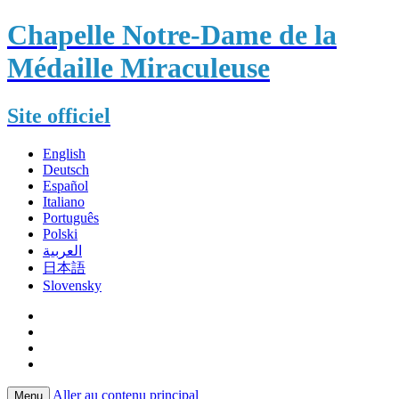
Chapelle Notre-Dame de la
Médaille Miraculeuse
Site officiel
English
Deutsch
Español
Italiano
Português
Polski
العربية
日本語
Slovensky
Aller au contenu principal
Menu