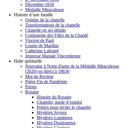
Décembre 1830
Médaille Miraculeuse
Histoire d’une famille
Origine de la chapelle
Transformations de la chapelle
Chapelle en ses détails
Compagnie des Filles de la Charité
Vincent de Paul
Louise de Marillac
Catherine Labouré
Jeunesse Mariale Vincentienne
Halte spirituelle
Neuvaine à Notre-Dame de la Médaille Miraculeuse
(2020) en direct à 18h30
Mot du Recteur
Prière Fin de Pandémie
Prions
Rosaire
Histoire du Rosaire
Chapelet, mode d’emploi
Prières pour réciter le chapelet
Mystères Joyeux
Mystères Lumineux
Mystères Douloureux
Mystères Glorieux