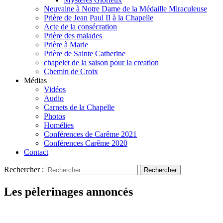
Neuvaine à Notre Dame de la Médaille Miraculeuse
Prière de Jean Paul II à la Chapelle
Acte de la consécration
Prière des malades
Prière à Marie
Prière de Sainte Catherine
chapelet de la saison pour la creation
Chemin de Croix
Médias
Vidéos
Audio
Carnets de la Chapelle
Photos
Homélies
Conférences de Carême 2021
Conférences Carême 2020
Contact
Rechercher :
Les pèlerinages annoncés