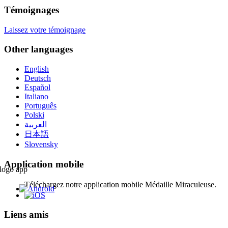
Témoignages
Laissez votre témoignage
Other languages
English
Deutsch
Español
Italiano
Português
Polski
العربية
日本語
Slovensky
Application mobile
Téléchargez notre application mobile Médaille Miraculeuse.
Liens amis