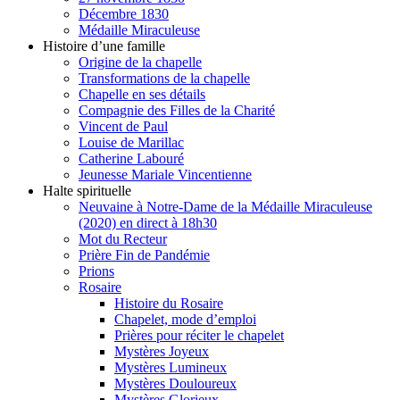
Décembre 1830
Médaille Miraculeuse
Histoire d’une famille
Origine de la chapelle
Transformations de la chapelle
Chapelle en ses détails
Compagnie des Filles de la Charité
Vincent de Paul
Louise de Marillac
Catherine Labouré
Jeunesse Mariale Vincentienne
Halte spirituelle
Neuvaine à Notre-Dame de la Médaille Miraculeuse
(2020) en direct à 18h30
Mot du Recteur
Prière Fin de Pandémie
Prions
Rosaire
Histoire du Rosaire
Chapelet, mode d’emploi
Prières pour réciter le chapelet
Mystères Joyeux
Mystères Lumineux
Mystères Douloureux
Mystères Glorieux