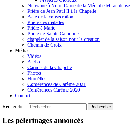
Neuvaine à Notre Dame de la Médaille Miraculeuse
Prière de Jean Paul II à la Chapelle
Acte de la consécration
Prière des malades
Prière à Marie
Prière de Sainte Catherine
chapelet de la saison pour la creation
Chemin de Croix
Médias
Vidéos
Audio
Carnets de la Chapelle
Photos
Homélies
Conférences de Carême 2021
Conférences Carême 2020
Contact
Rechercher :
Les pèlerinages annoncés