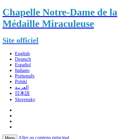
Chapelle Notre-Dame de la
Médaille Miraculeuse
Site officiel
English
Deutsch
Español
Italiano
Português
Polski
العربية
日本語
Slovensky
Aller au contenu principal
Menu