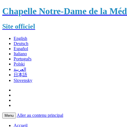
Chapelle Notre-Dame de la Méda
Site officiel
English
Deutsch
Español
Italiano
Português
Polski
العربية
日本語
Slovensky
Aller au contenu principal
Menu
Accueil