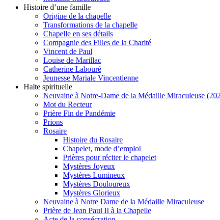
Histoire d’une famille
Origine de la chapelle
Transformations de la chapelle
Chapelle en ses détails
Compagnie des Filles de la Charité
Vincent de Paul
Louise de Marillac
Catherine Labouré
Jeunesse Mariale Vincentienne
Halte spirituelle
Neuvaine à Notre-Dame de la Médaille Miraculeuse (202
Mot du Recteur
Prière Fin de Pandémie
Prions
Rosaire
Histoire du Rosaire
Chapelet, mode d’emploi
Prières pour réciter le chapelet
Mystères Joyeux
Mystères Lumineux
Mystères Douloureux
Mystères Glorieux
Neuvaine à Notre Dame de la Médaille Miraculeuse
Prière de Jean Paul II à la Chapelle
Acte de la consécration