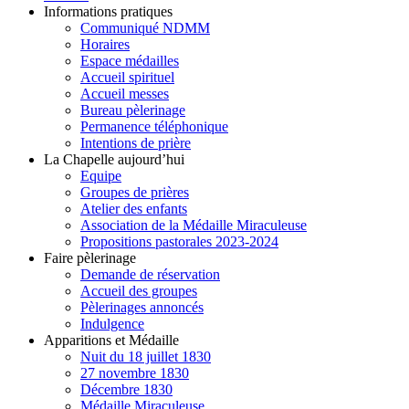
Informations pratiques
Communiqué NDMM
Horaires
Espace médailles
Accueil spirituel
Accueil messes
Bureau pèlerinage
Permanence téléphonique
Intentions de prière
La Chapelle aujourd’hui
Equipe
Groupes de prières
Atelier des enfants
Association de la Médaille Miraculeuse
Propositions pastorales 2023-2024
Faire pèlerinage
Demande de réservation
Accueil des groupes
Pèlerinages annoncés
Indulgence
Apparitions et Médaille
Nuit du 18 juillet 1830
27 novembre 1830
Décembre 1830
Médaille Miraculeuse