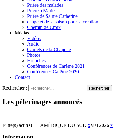
Prière des malades
Prière à Marie
Prière de Sainte Catherine
chapelet de la saison pour la creation
Chemin de Croix
Médias
Vidéos
Audio
Carnets de la Chapelle
Photos
Homélies
Conférences de Carême 2021
Conférences Carême 2020
Contact
Rechercher :
Les pèlerinages annoncés
Filtre(s) actif(s) :
AMÉRIQUE DU SUD
x
Mai 2026
x
Information