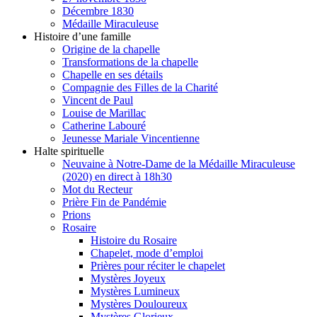
Décembre 1830
Médaille Miraculeuse
Histoire d’une famille
Origine de la chapelle
Transformations de la chapelle
Chapelle en ses détails
Compagnie des Filles de la Charité
Vincent de Paul
Louise de Marillac
Catherine Labouré
Jeunesse Mariale Vincentienne
Halte spirituelle
Neuvaine à Notre-Dame de la Médaille Miraculeuse
(2020) en direct à 18h30
Mot du Recteur
Prière Fin de Pandémie
Prions
Rosaire
Histoire du Rosaire
Chapelet, mode d’emploi
Prières pour réciter le chapelet
Mystères Joyeux
Mystères Lumineux
Mystères Douloureux
Mystères Glorieux