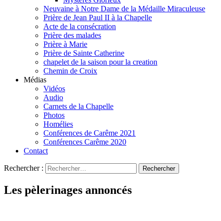
Neuvaine à Notre Dame de la Médaille Miraculeuse
Prière de Jean Paul II à la Chapelle
Acte de la consécration
Prière des malades
Prière à Marie
Prière de Sainte Catherine
chapelet de la saison pour la creation
Chemin de Croix
Médias
Vidéos
Audio
Carnets de la Chapelle
Photos
Homélies
Conférences de Carême 2021
Conférences Carême 2020
Contact
Rechercher :
Les pèlerinages annoncés