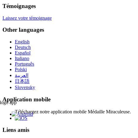
Témoignages
Laissez votre témoignage
Other languages
English
Deutsch
Español
Italiano
Português
Polski
العربية
日本語
Slovensky
Application mobile
Téléchargez notre application mobile Médaille Miraculeuse.
Liens amis