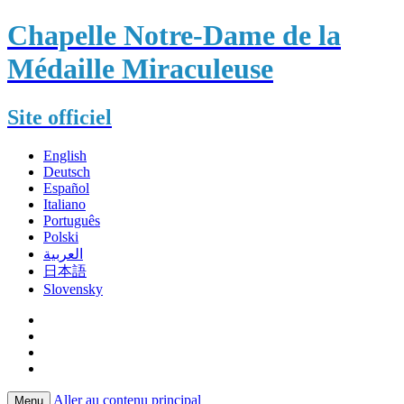
Chapelle Notre-Dame de la
Médaille Miraculeuse
Site officiel
English
Deutsch
Español
Italiano
Português
Polski
العربية
日本語
Slovensky
Aller au contenu principal
Menu