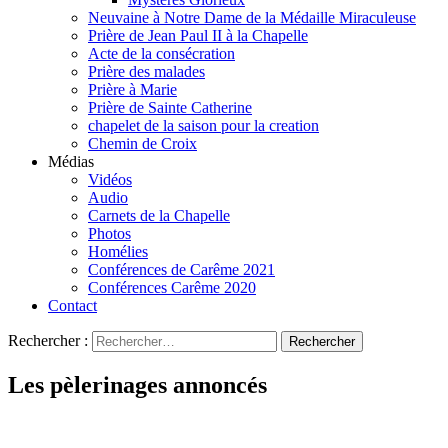
Neuvaine à Notre Dame de la Médaille Miraculeuse
Prière de Jean Paul II à la Chapelle
Acte de la consécration
Prière des malades
Prière à Marie
Prière de Sainte Catherine
chapelet de la saison pour la creation
Chemin de Croix
Médias
Vidéos
Audio
Carnets de la Chapelle
Photos
Homélies
Conférences de Carême 2021
Conférences Carême 2020
Contact
Rechercher :
Les pèlerinages annoncés