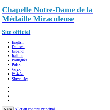
Chapelle Notre-Dame de la
Médaille Miraculeuse
Site officiel
English
Deutsch
Español
Italiano
Português
Polski
العربية
日本語
Slovensky
Aller au contenu principal
Menu