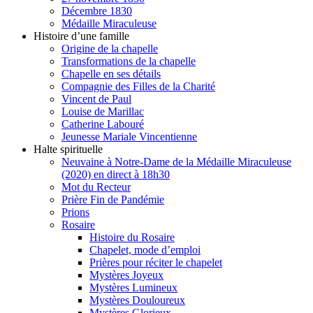
Décembre 1830
Médaille Miraculeuse
Histoire d’une famille
Origine de la chapelle
Transformations de la chapelle
Chapelle en ses détails
Compagnie des Filles de la Charité
Vincent de Paul
Louise de Marillac
Catherine Labouré
Jeunesse Mariale Vincentienne
Halte spirituelle
Neuvaine à Notre-Dame de la Médaille Miraculeuse
(2020) en direct à 18h30
Mot du Recteur
Prière Fin de Pandémie
Prions
Rosaire
Histoire du Rosaire
Chapelet, mode d’emploi
Prières pour réciter le chapelet
Mystères Joyeux
Mystères Lumineux
Mystères Douloureux
Mystères Glorieux