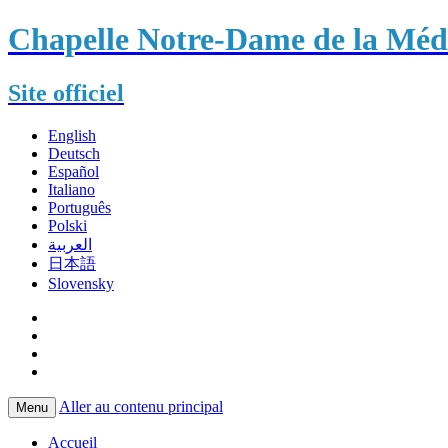
Chapelle Notre-Dame de la Méda
Site officiel
English
Deutsch
Español
Italiano
Português
Polski
العربية
日本語
Slovensky
Aller au contenu principal
Menu
Accueil