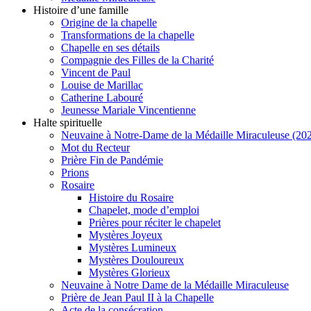
Histoire d’une famille
Origine de la chapelle
Transformations de la chapelle
Chapelle en ses détails
Compagnie des Filles de la Charité
Vincent de Paul
Louise de Marillac
Catherine Labouré
Jeunesse Mariale Vincentienne
Halte spirituelle
Neuvaine à Notre-Dame de la Médaille Miraculeuse (202
Mot du Recteur
Prière Fin de Pandémie
Prions
Rosaire
Histoire du Rosaire
Chapelet, mode d’emploi
Prières pour réciter le chapelet
Mystères Joyeux
Mystères Lumineux
Mystères Douloureux
Mystères Glorieux
Neuvaine à Notre Dame de la Médaille Miraculeuse
Prière de Jean Paul II à la Chapelle
Acte de la consécration