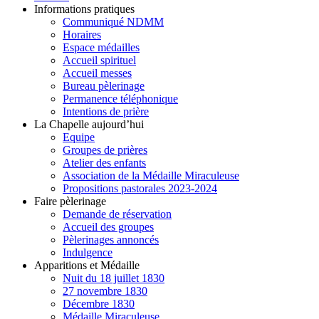
Informations pratiques
Communiqué NDMM
Horaires
Espace médailles
Accueil spirituel
Accueil messes
Bureau pèlerinage
Permanence téléphonique
Intentions de prière
La Chapelle aujourd’hui
Equipe
Groupes de prières
Atelier des enfants
Association de la Médaille Miraculeuse
Propositions pastorales 2023-2024
Faire pèlerinage
Demande de réservation
Accueil des groupes
Pèlerinages annoncés
Indulgence
Apparitions et Médaille
Nuit du 18 juillet 1830
27 novembre 1830
Décembre 1830
Médaille Miraculeuse