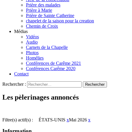
Prière des malades
Prière à Marie
Prière de Sainte Catherine
chapelet de la saison pour la creation
Chemin de Croix
Médias
Vidéos
Audio
Carnets de la Chapelle
Photos
Homélies
Conférences de Carême 2021
Conférences Carême 2020
Contact
Rechercher :
Les pèlerinages annoncés
Filtre(s) actif(s) :
ÉTATS-UNIS
x
Mai 2026
x
Information