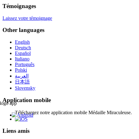
Témoignages
Laissez votre témoignage
Other languages
English
Deutsch
Español
Italiano
Português
Polski
العربية
日本語
Slovensky
Application mobile
Téléchargez notre application mobile Médaille Miraculeuse.
Liens amis