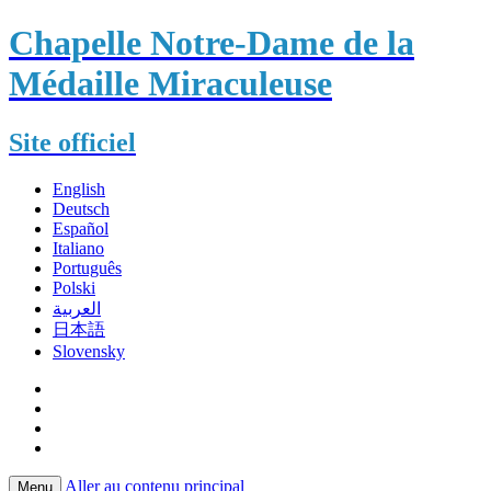
Chapelle Notre-Dame de la
Médaille Miraculeuse
Site officiel
English
Deutsch
Español
Italiano
Português
Polski
العربية
日本語
Slovensky
Aller au contenu principal
Menu