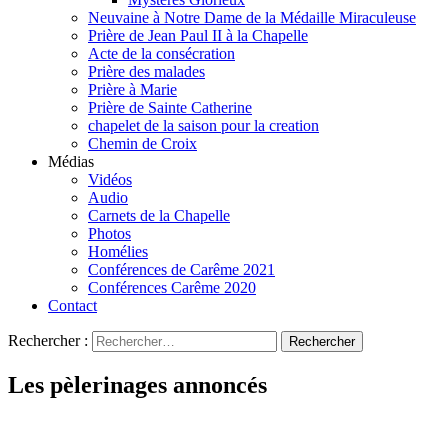
Neuvaine à Notre Dame de la Médaille Miraculeuse
Prière de Jean Paul II à la Chapelle
Acte de la consécration
Prière des malades
Prière à Marie
Prière de Sainte Catherine
chapelet de la saison pour la creation
Chemin de Croix
Médias
Vidéos
Audio
Carnets de la Chapelle
Photos
Homélies
Conférences de Carême 2021
Conférences Carême 2020
Contact
Rechercher :
Les pèlerinages annoncés