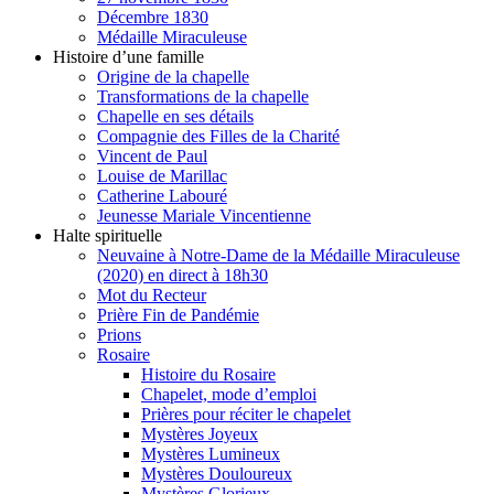
Décembre 1830
Médaille Miraculeuse
Histoire d’une famille
Origine de la chapelle
Transformations de la chapelle
Chapelle en ses détails
Compagnie des Filles de la Charité
Vincent de Paul
Louise de Marillac
Catherine Labouré
Jeunesse Mariale Vincentienne
Halte spirituelle
Neuvaine à Notre-Dame de la Médaille Miraculeuse
(2020) en direct à 18h30
Mot du Recteur
Prière Fin de Pandémie
Prions
Rosaire
Histoire du Rosaire
Chapelet, mode d’emploi
Prières pour réciter le chapelet
Mystères Joyeux
Mystères Lumineux
Mystères Douloureux
Mystères Glorieux