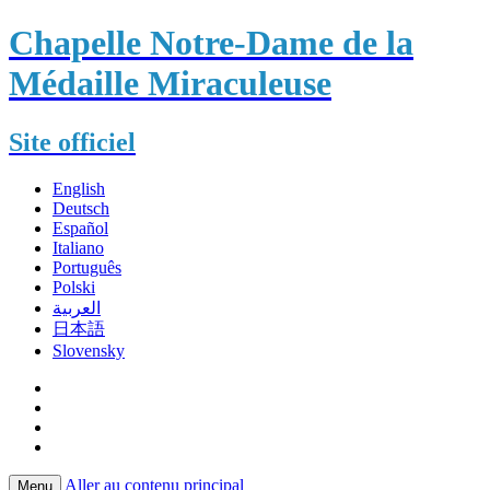
Chapelle Notre-Dame de la
Médaille Miraculeuse
Site officiel
English
Deutsch
Español
Italiano
Português
Polski
العربية
日本語
Slovensky
Aller au contenu principal
Menu