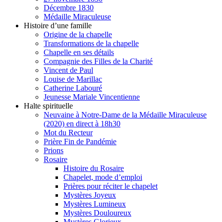
Décembre 1830
Médaille Miraculeuse
Histoire d’une famille
Origine de la chapelle
Transformations de la chapelle
Chapelle en ses détails
Compagnie des Filles de la Charité
Vincent de Paul
Louise de Marillac
Catherine Labouré
Jeunesse Mariale Vincentienne
Halte spirituelle
Neuvaine à Notre-Dame de la Médaille Miraculeuse
(2020) en direct à 18h30
Mot du Recteur
Prière Fin de Pandémie
Prions
Rosaire
Histoire du Rosaire
Chapelet, mode d’emploi
Prières pour réciter le chapelet
Mystères Joyeux
Mystères Lumineux
Mystères Douloureux
Mystères Glorieux