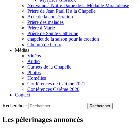
Neuvaine à Notre Dame de la Médaille Miraculeuse
Prière de Jean Paul II à la Chapelle
Acte de la consécration
Prière des malades
Prière à Marie
Prière de Sainte Catherine
chapelet de la saison pour la creation
Chemin de Croix
Médias
Vidéos
Audio
Carnets de la Chapelle
Photos
Homélies
Conférences de Carême 2021
Conférences Carême 2020
Contact
Rechercher :
Les pèlerinages annoncés