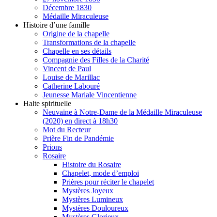
Décembre 1830
Médaille Miraculeuse
Histoire d’une famille
Origine de la chapelle
Transformations de la chapelle
Chapelle en ses détails
Compagnie des Filles de la Charité
Vincent de Paul
Louise de Marillac
Catherine Labouré
Jeunesse Mariale Vincentienne
Halte spirituelle
Neuvaine à Notre-Dame de la Médaille Miraculeuse
(2020) en direct à 18h30
Mot du Recteur
Prière Fin de Pandémie
Prions
Rosaire
Histoire du Rosaire
Chapelet, mode d’emploi
Prières pour réciter le chapelet
Mystères Joyeux
Mystères Lumineux
Mystères Douloureux
Mystères Glorieux