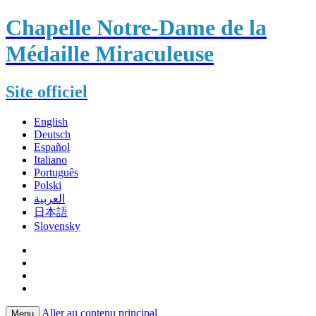
Chapelle Notre-Dame de la
Médaille Miraculeuse
Site officiel
English
Deutsch
Español
Italiano
Português
Polski
العربية
日本語
Slovensky
Aller au contenu principal
Menu