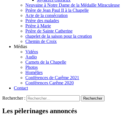
Neuvaine à Notre Dame de la Médaille Miraculeuse
Prière de Jean Paul II à la Chapelle
Acte de la consécration
Prière des malades
Prière à Marie
Prière de Sainte Catherine
chapelet de la saison pour la creation
Chemin de Croix
Médias
Vidéos
Audio
Carnets de la Chapelle
Photos
Homélies
Conférences de Carême 2021
Conférences Carême 2020
Contact
Rechercher :
Les pèlerinages annoncés