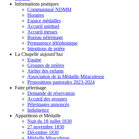
Informations pratiques
Communiqué NDMM
Horaires
Espace médailles
Accueil spirituel
Accueil messes
Bureau pèlerinage
Permanence téléphonique
Intentions de prière
La Chapelle aujourd’hui
Equipe
Groupes de prières
Atelier des enfants
Association de la Médaille Miraculeuse
Propositions pastorales 2023-2024
Faire pèlerinage
Demande de réservation
Accueil des groupes
Pèlerinages annoncés
Indulgence
Apparitions et Médaille
Nuit du 18 juillet 1830
27 novembre 1830
Décembre 1830
Médaille Miraculeuse