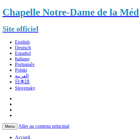
Chapelle Notre-Dame de la Méda
Site officiel
English
Deutsch
Español
Italiano
Português
Polski
العربية
日本語
Slovensky
Aller au contenu principal
Menu
Accueil