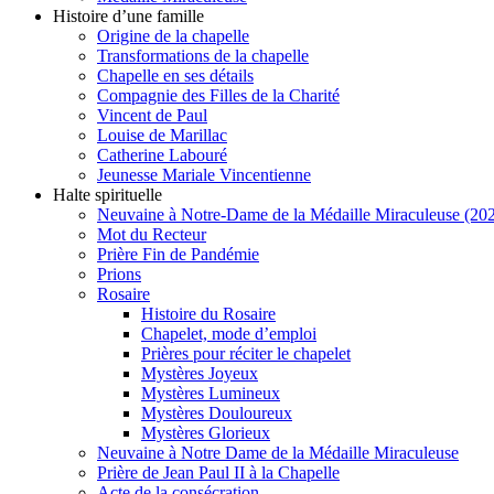
Histoire d’une famille
Origine de la chapelle
Transformations de la chapelle
Chapelle en ses détails
Compagnie des Filles de la Charité
Vincent de Paul
Louise de Marillac
Catherine Labouré
Jeunesse Mariale Vincentienne
Halte spirituelle
Neuvaine à Notre-Dame de la Médaille Miraculeuse (202
Mot du Recteur
Prière Fin de Pandémie
Prions
Rosaire
Histoire du Rosaire
Chapelet, mode d’emploi
Prières pour réciter le chapelet
Mystères Joyeux
Mystères Lumineux
Mystères Douloureux
Mystères Glorieux
Neuvaine à Notre Dame de la Médaille Miraculeuse
Prière de Jean Paul II à la Chapelle
Acte de la consécration