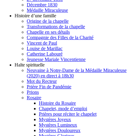
Décembre 1830
Médaille Miraculeuse
Histoire d’une famille
Origine de la chapelle
Transformations de la chapelle
Chapelle en ses détails
Compagnie des Filles de la Charité
Vincent de Paul
Louise de Marillac
Catherine Labouré
Jeunesse Mariale Vincentienne
Halte spirituelle
Neuvaine à Notre-Dame de la Médaille Miraculeuse
(2020) en direct à 18h30
Mot du Recteur
Prière Fin de Pandémie
Prions
Rosaire
Histoire du Rosaire
Chapelet, mode d’emploi
Prières pour réciter le chapelet
Mystères Joyeux
Mystères Lumineux
Mystères Douloureux
Mystères Glorieux