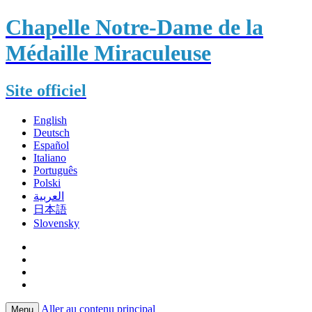
Chapelle Notre-Dame de la
Médaille Miraculeuse
Site officiel
English
Deutsch
Español
Italiano
Português
Polski
العربية
日本語
Slovensky
Aller au contenu principal
Menu