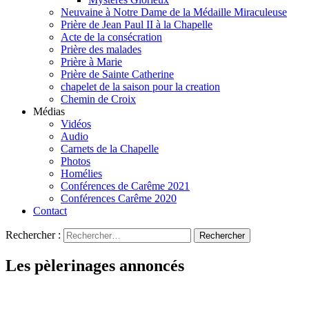
Neuvaine à Notre Dame de la Médaille Miraculeuse
Prière de Jean Paul II à la Chapelle
Acte de la consécration
Prière des malades
Prière à Marie
Prière de Sainte Catherine
chapelet de la saison pour la creation
Chemin de Croix
Médias
Vidéos
Audio
Carnets de la Chapelle
Photos
Homélies
Conférences de Carême 2021
Conférences Carême 2020
Contact
Rechercher :
Les pèlerinages annoncés