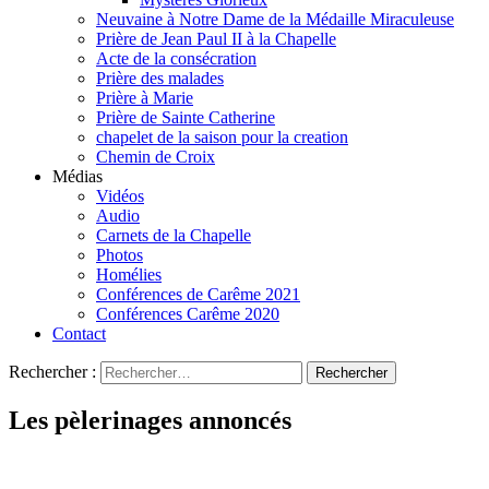
Neuvaine à Notre Dame de la Médaille Miraculeuse
Prière de Jean Paul II à la Chapelle
Acte de la consécration
Prière des malades
Prière à Marie
Prière de Sainte Catherine
chapelet de la saison pour la creation
Chemin de Croix
Médias
Vidéos
Audio
Carnets de la Chapelle
Photos
Homélies
Conférences de Carême 2021
Conférences Carême 2020
Contact
Rechercher :
Les pèlerinages annoncés