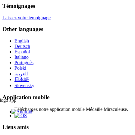
Témoignages
Laissez votre témoignage
Other languages
English
Deutsch
Español
Italiano
Português
Polski
العربية
日本語
Slovensky
Application mobile
Téléchargez notre application mobile Médaille Miraculeuse.
Liens amis