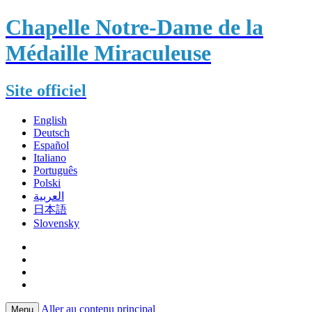
Chapelle Notre-Dame de la
Médaille Miraculeuse
Site officiel
English
Deutsch
Español
Italiano
Português
Polski
العربية
日本語
Slovensky
Aller au contenu principal
Menu