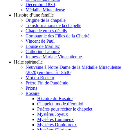
Décembre 1830
Médaille Miraculeuse
Histoire d’une famille
Origine de la chapelle
Transformations de la chapelle
Chapelle en ses détails
Compagnie des Filles de la Charité
Vincent de Paul
Louise de Marillac
Catherine Labouré
Jeunesse Mariale Vincentienne
Halte spirituelle
Neuvaine à Notre-Dame de la Médaille Miraculeuse
(2020) en direct à 18h30
Mot du Recteur
Prière Fin de Pandémie
Prions
Rosaire
Histoire du Rosaire
Chapelet, mode d’emploi
Prières pour réciter le chapelet
Mystères Joyeux
Mystères Lumineux
Mystères Douloureux
Mystères Glorieux