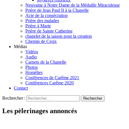
Neuvaine à Notre Dame de la Médaille Miraculeuse
Prière de Jean Paul II à la Chapelle
Acte de la consécration
Prière des malades
Prière à Marie
Prière de Sainte Catherine
chapelet de la saison pour la creation
Chemin de Croix
Médias
Vidéos
Audio
Carnets de la Chapelle
Photos
Homélies
Conférences de Carême 2021
Conférences Carême 2020
Contact
Rechercher :
Les pèlerinages annoncés