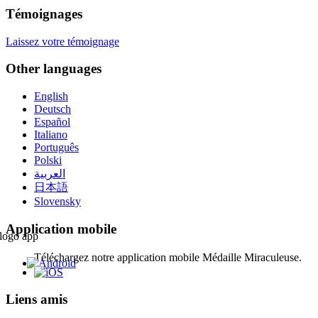
Témoignages
Laissez votre témoignage
Other languages
English
Deutsch
Español
Italiano
Português
Polski
العربية
日本語
Slovensky
Application mobile
Téléchargez notre application mobile Médaille Miraculeuse.
Liens amis