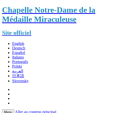
Chapelle Notre-Dame de la
Médaille Miraculeuse
Site officiel
English
Deutsch
Español
Italiano
Português
Polski
العربية
日本語
Slovensky
Aller au contenu principal
Menu