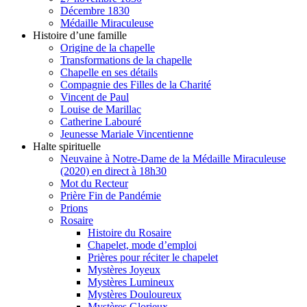
Décembre 1830
Médaille Miraculeuse
Histoire d’une famille
Origine de la chapelle
Transformations de la chapelle
Chapelle en ses détails
Compagnie des Filles de la Charité
Vincent de Paul
Louise de Marillac
Catherine Labouré
Jeunesse Mariale Vincentienne
Halte spirituelle
Neuvaine à Notre-Dame de la Médaille Miraculeuse
(2020) en direct à 18h30
Mot du Recteur
Prière Fin de Pandémie
Prions
Rosaire
Histoire du Rosaire
Chapelet, mode d’emploi
Prières pour réciter le chapelet
Mystères Joyeux
Mystères Lumineux
Mystères Douloureux
Mystères Glorieux