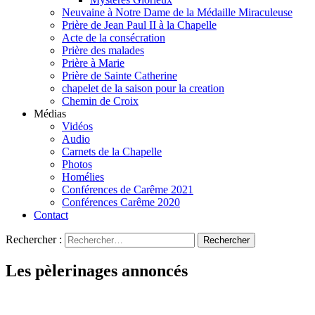
Neuvaine à Notre Dame de la Médaille Miraculeuse
Prière de Jean Paul II à la Chapelle
Acte de la consécration
Prière des malades
Prière à Marie
Prière de Sainte Catherine
chapelet de la saison pour la creation
Chemin de Croix
Médias
Vidéos
Audio
Carnets de la Chapelle
Photos
Homélies
Conférences de Carême 2021
Conférences Carême 2020
Contact
Rechercher :
Les pèlerinages annoncés