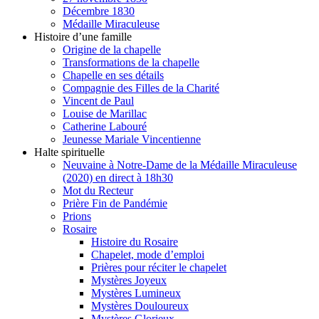
Décembre 1830
Médaille Miraculeuse
Histoire d’une famille
Origine de la chapelle
Transformations de la chapelle
Chapelle en ses détails
Compagnie des Filles de la Charité
Vincent de Paul
Louise de Marillac
Catherine Labouré
Jeunesse Mariale Vincentienne
Halte spirituelle
Neuvaine à Notre-Dame de la Médaille Miraculeuse
(2020) en direct à 18h30
Mot du Recteur
Prière Fin de Pandémie
Prions
Rosaire
Histoire du Rosaire
Chapelet, mode d’emploi
Prières pour réciter le chapelet
Mystères Joyeux
Mystères Lumineux
Mystères Douloureux
Mystères Glorieux