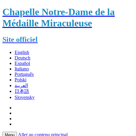
Chapelle Notre-Dame de la
Médaille Miraculeuse
Site officiel
English
Deutsch
Español
Italiano
Português
Polski
العربية
日本語
Slovensky
Aller au contenu principal
Menu