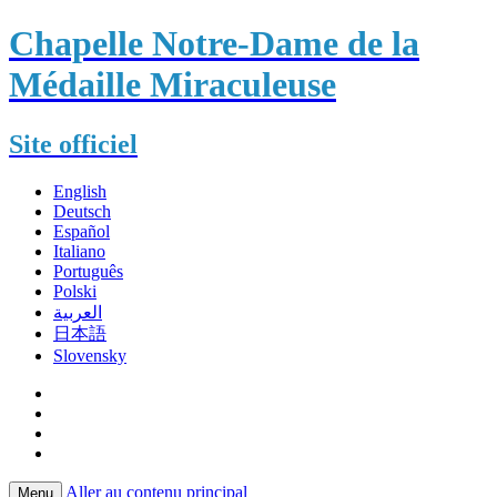
Chapelle Notre-Dame de la
Médaille Miraculeuse
Site officiel
English
Deutsch
Español
Italiano
Português
Polski
العربية
日本語
Slovensky
Aller au contenu principal
Menu