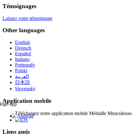
Témoignages
Laissez votre témoignage
Other languages
English
Deutsch
Español
Italiano
Português
Polski
العربية
日本語
Slovensky
Application mobile
Téléchargez notre application mobile Médaille Miraculeuse.
Liens amis