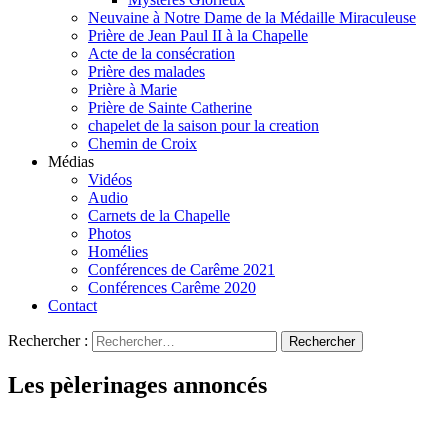
Neuvaine à Notre Dame de la Médaille Miraculeuse
Prière de Jean Paul II à la Chapelle
Acte de la consécration
Prière des malades
Prière à Marie
Prière de Sainte Catherine
chapelet de la saison pour la creation
Chemin de Croix
Médias
Vidéos
Audio
Carnets de la Chapelle
Photos
Homélies
Conférences de Carême 2021
Conférences Carême 2020
Contact
Rechercher :
Les pèlerinages annoncés