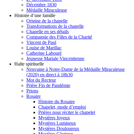
Décembre 1830
Médaille Miraculeuse
Histoire d’une famille
Origine de la chapelle
Transformations de la chapelle
Chapelle en ses détails
Compagnie des Filles de la Charité
Vincent de Paul
Louise de Marillac
Catherine Labouré
Jeunesse Mariale Vincentienne
Halte spirituelle
Neuvaine à Notre-Dame de la Médaille Miraculeuse
(2020) en direct à 18h30
Mot du Recteur
Prière Fin de Pandémie
Prions
Rosaire
Histoire du Rosaire
Chapelet, mode d’emploi
Prières pour réciter le chapelet
Mystères Joyeux
Mystères Lumineux
Mystères Douloureux
Mystères Glorieux