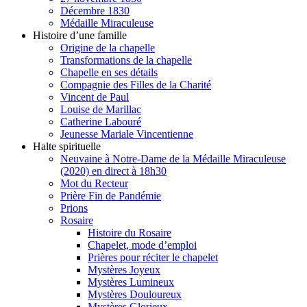
Décembre 1830
Médaille Miraculeuse
Histoire d’une famille
Origine de la chapelle
Transformations de la chapelle
Chapelle en ses détails
Compagnie des Filles de la Charité
Vincent de Paul
Louise de Marillac
Catherine Labouré
Jeunesse Mariale Vincentienne
Halte spirituelle
Neuvaine à Notre-Dame de la Médaille Miraculeuse
(2020) en direct à 18h30
Mot du Recteur
Prière Fin de Pandémie
Prions
Rosaire
Histoire du Rosaire
Chapelet, mode d’emploi
Prières pour réciter le chapelet
Mystères Joyeux
Mystères Lumineux
Mystères Douloureux
Mystères Glorieux