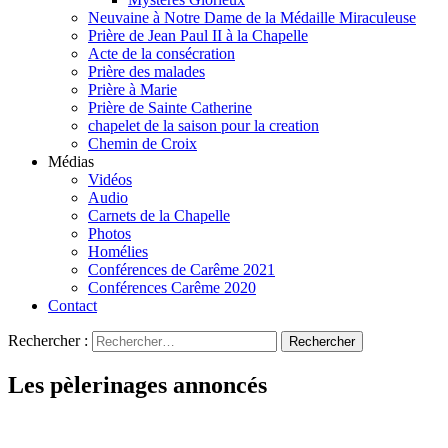
Neuvaine à Notre Dame de la Médaille Miraculeuse
Prière de Jean Paul II à la Chapelle
Acte de la consécration
Prière des malades
Prière à Marie
Prière de Sainte Catherine
chapelet de la saison pour la creation
Chemin de Croix
Médias
Vidéos
Audio
Carnets de la Chapelle
Photos
Homélies
Conférences de Carême 2021
Conférences Carême 2020
Contact
Rechercher :
Les pèlerinages annoncés