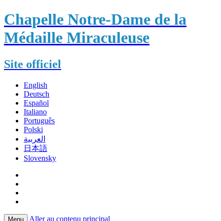
Chapelle Notre-Dame de la
Médaille Miraculeuse
Site officiel
English
Deutsch
Español
Italiano
Português
Polski
العربية
日本語
Slovensky
Aller au contenu principal
Menu