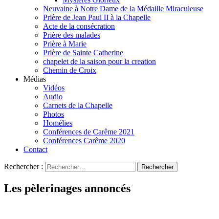
Neuvaine à Notre Dame de la Médaille Miraculeuse
Prière de Jean Paul II à la Chapelle
Acte de la consécration
Prière des malades
Prière à Marie
Prière de Sainte Catherine
chapelet de la saison pour la creation
Chemin de Croix
Médias
Vidéos
Audio
Carnets de la Chapelle
Photos
Homélies
Conférences de Carême 2021
Conférences Carême 2020
Contact
Rechercher :
Les pèlerinages annoncés