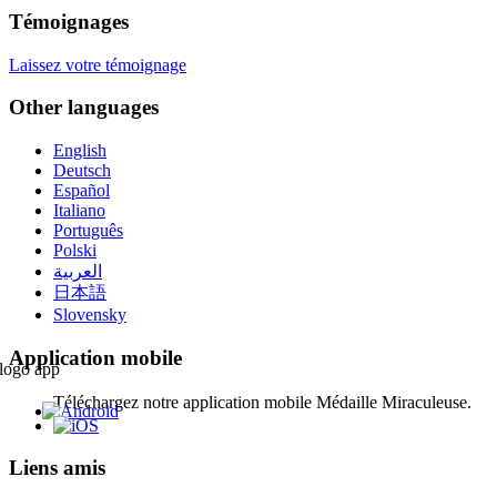
Témoignages
Laissez votre témoignage
Other languages
English
Deutsch
Español
Italiano
Português
Polski
العربية
日本語
Slovensky
Application mobile
Téléchargez notre application mobile Médaille Miraculeuse.
Liens amis