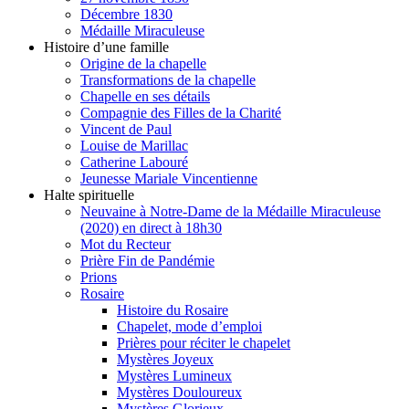
Décembre 1830
Médaille Miraculeuse
Histoire d’une famille
Origine de la chapelle
Transformations de la chapelle
Chapelle en ses détails
Compagnie des Filles de la Charité
Vincent de Paul
Louise de Marillac
Catherine Labouré
Jeunesse Mariale Vincentienne
Halte spirituelle
Neuvaine à Notre-Dame de la Médaille Miraculeuse
(2020) en direct à 18h30
Mot du Recteur
Prière Fin de Pandémie
Prions
Rosaire
Histoire du Rosaire
Chapelet, mode d’emploi
Prières pour réciter le chapelet
Mystères Joyeux
Mystères Lumineux
Mystères Douloureux
Mystères Glorieux