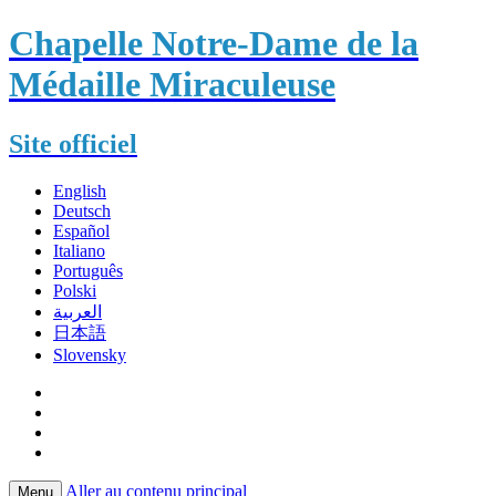
Chapelle Notre-Dame de la
Médaille Miraculeuse
Site officiel
English
Deutsch
Español
Italiano
Português
Polski
العربية
日本語
Slovensky
Aller au contenu principal
Menu