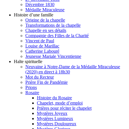
Décembre 1830
Médaille Miraculeuse
Histoire d’une famille
Origine de la chapelle
Transformations de la chapelle
Chapelle en ses détails
Compagnie des Filles de la Charité
Vincent de Paul
Louise de Marillac
Catherine Labouré
Jeunesse Mariale Vincentienne
Halte spirituelle
Neuvaine à Notre-Dame de la Médaille Miraculeuse
(2020) en direct à 18h30
Mot du Recteur
Prière Fin de Pandémie
Prions
Rosaire
Histoire du Rosaire
Chapelet, mode d’emploi
Prières pour réciter le chapelet
Mystères Joyeux
Mystères Lumineux
Mystères Douloureux
Mystères Glorieux