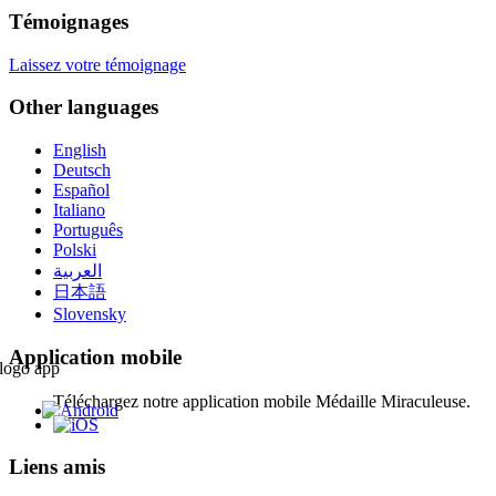
Témoignages
Laissez votre témoignage
Other languages
English
Deutsch
Español
Italiano
Português
Polski
العربية
日本語
Slovensky
Application mobile
Téléchargez notre application mobile Médaille Miraculeuse.
Liens amis