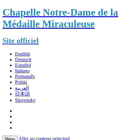
Chapelle Notre-Dame de la
Médaille Miraculeuse
Site officiel
English
Deutsch
Español
Italiano
Português
Polski
العربية
日本語
Slovensky
Aller au contenu principal
Menu