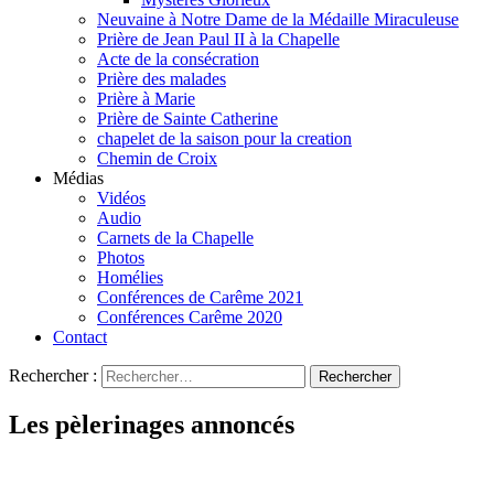
Neuvaine à Notre Dame de la Médaille Miraculeuse
Prière de Jean Paul II à la Chapelle
Acte de la consécration
Prière des malades
Prière à Marie
Prière de Sainte Catherine
chapelet de la saison pour la creation
Chemin de Croix
Médias
Vidéos
Audio
Carnets de la Chapelle
Photos
Homélies
Conférences de Carême 2021
Conférences Carême 2020
Contact
Rechercher :
Les pèlerinages annoncés