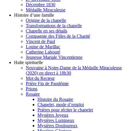
Décembre 1830
Médaille Miraculeuse
Histoire d’une famille
Origine de la chapelle
Transformations de la chapelle
Chapelle en ses détails
Compagnie des Filles de la Charité
Vincent de Paul
Louise de Marillac
Catherine Labouré
Jeunesse Mariale Vincentienne
Halte spirituelle
Neuvaine à Notre-Dame de la Médaille Miraculeuse
(2020) en direct à 18h30
Mot du Recteur
Prière Fin de Pandémie
Prions
Rosaire
Histoire du Rosaire
Chapelet, mode d’emploi
Prières pour réciter le chapelet
Mystères Joyeux
Mystères Lumineux
Mystères Douloureux
Mystères Glorieux