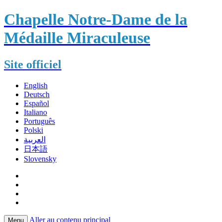
Chapelle Notre-Dame de la
Médaille Miraculeuse
Site officiel
English
Deutsch
Español
Italiano
Português
Polski
العربية
日本語
Slovensky
Aller au contenu principal
Menu