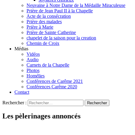
Neuvaine à Notre Dame de la Médaille Miraculeuse
Prière de Jean Paul II à la Chapelle
Acte de la consécration
Prière des malades
Prière à Marie
Prière de Sainte Catherine
chapelet de la saison pour la creation
Chemin de Croix
Médias
Vidéos
Audio
Carnets de la Chapelle
Photos
Homélies
Conférences de Carême 2021
Conférences Carême 2020
Contact
Rechercher :
Les pèlerinages annoncés