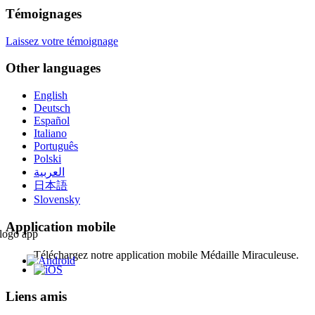
Témoignages
Laissez votre témoignage
Other languages
English
Deutsch
Español
Italiano
Português
Polski
العربية
日本語
Slovensky
Application mobile
Téléchargez notre application mobile Médaille Miraculeuse.
Liens amis