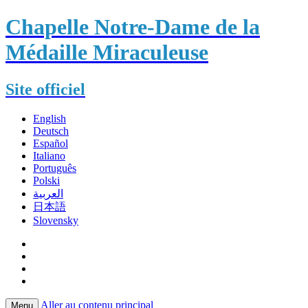
Chapelle Notre-Dame de la
Médaille Miraculeuse
Site officiel
English
Deutsch
Español
Italiano
Português
Polski
العربية
日本語
Slovensky
Aller au contenu principal
Menu