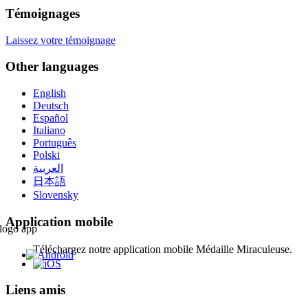
Témoignages
Laissez votre témoignage
Other languages
English
Deutsch
Español
Italiano
Português
Polski
العربية
日本語
Slovensky
Application mobile
Téléchargez notre application mobile Médaille Miraculeuse.
Liens amis