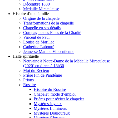
Décembre 1830
Médaille Miraculeuse
Histoire d’une famille
Origine de la chapelle
Transformations de la chapelle
Chapelle en ses détails
Compagnie des Filles de la Charité
Vincent de Paul
Louise de Marillac
Catherine Labouré
Jeunesse Mariale Vincentienne
Halte spirituelle
Neuvaine à Notre-Dame de la Médaille Miraculeuse
(2020) en direct à 18h30
Mot du Recteur
Prière Fin de Pandémie
Prions
Rosaire
Histoire du Rosaire
Chapelet, mode d’emploi
Prières pour réciter le chapelet
Mystères Joyeux
Mystères Lumineux
Mystères Douloureux
Mystères Glorieux