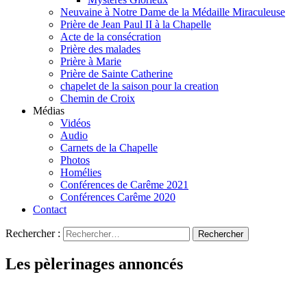
Neuvaine à Notre Dame de la Médaille Miraculeuse
Prière de Jean Paul II à la Chapelle
Acte de la consécration
Prière des malades
Prière à Marie
Prière de Sainte Catherine
chapelet de la saison pour la creation
Chemin de Croix
Médias
Vidéos
Audio
Carnets de la Chapelle
Photos
Homélies
Conférences de Carême 2021
Conférences Carême 2020
Contact
Rechercher :
Les pèlerinages annoncés