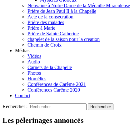
Neuvaine à Notre Dame de la Médaille Miraculeuse
Prière de Jean Paul II à la Chapelle
Acte de la consécration
Prière des malades
Prière à Marie
Prière de Sainte Catherine
chapelet de la saison pour la creation
Chemin de Croix
Médias
Vidéos
Audio
Carnets de la Chapelle
Photos
Homélies
Conférences de Carême 2021
Conférences Carême 2020
Contact
Rechercher :
Les pèlerinages annoncés