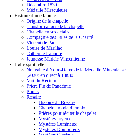
Décembre 1830
Médaille Miraculeuse
Histoire d’une famille
Origine de la chapelle
Transformations de la chapelle
Chapelle en ses détails
Compagnie des Filles de la Charité
Vincent de Paul
Louise de Marillac
Catherine Labouré
Jeunesse Mariale Vincentienne
Halte spirituelle
Neuvaine à Notre-Dame de la Médaille Miraculeuse
(2020) en direct à 18h30
Mot du Recteur
Prière Fin de Pandémie
Prions
Rosaire
Histoire du Rosaire
Chapelet, mode d’emploi
Prières pour réciter le chapelet
Mystères Joyeux
Mystères Lumineux
Mystères Douloureux
Mystères Glorieux