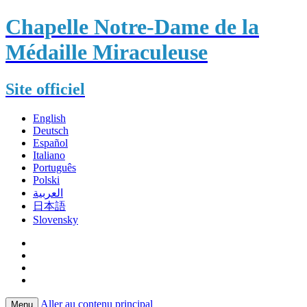
Chapelle Notre-Dame de la
Médaille Miraculeuse
Site officiel
English
Deutsch
Español
Italiano
Português
Polski
العربية
日本語
Slovensky
Aller au contenu principal
Menu