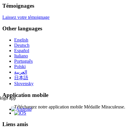
Témoignages
Laissez votre témoignage
Other languages
English
Deutsch
Español
Italiano
Português
Polski
العربية
日本語
Slovensky
Application mobile
Téléchargez notre application mobile Médaille Miraculeuse.
Liens amis