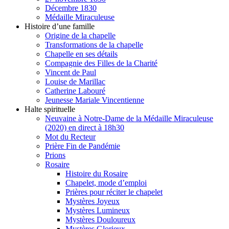
Décembre 1830
Médaille Miraculeuse
Histoire d’une famille
Origine de la chapelle
Transformations de la chapelle
Chapelle en ses détails
Compagnie des Filles de la Charité
Vincent de Paul
Louise de Marillac
Catherine Labouré
Jeunesse Mariale Vincentienne
Halte spirituelle
Neuvaine à Notre-Dame de la Médaille Miraculeuse
(2020) en direct à 18h30
Mot du Recteur
Prière Fin de Pandémie
Prions
Rosaire
Histoire du Rosaire
Chapelet, mode d’emploi
Prières pour réciter le chapelet
Mystères Joyeux
Mystères Lumineux
Mystères Douloureux
Mystères Glorieux