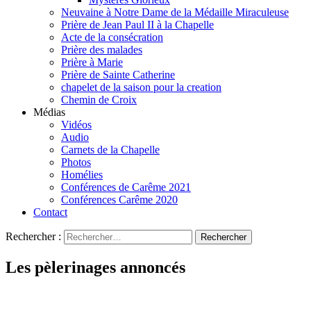
Neuvaine à Notre Dame de la Médaille Miraculeuse
Prière de Jean Paul II à la Chapelle
Acte de la consécration
Prière des malades
Prière à Marie
Prière de Sainte Catherine
chapelet de la saison pour la creation
Chemin de Croix
Médias
Vidéos
Audio
Carnets de la Chapelle
Photos
Homélies
Conférences de Carême 2021
Conférences Carême 2020
Contact
Rechercher :
Les pèlerinages annoncés