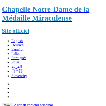
Chapelle Notre-Dame de la
Médaille Miraculeuse
Site officiel
English
Deutsch
Español
Italiano
Português
Polski
العربية
日本語
Slovensky
Aller au contenu principal
Menu